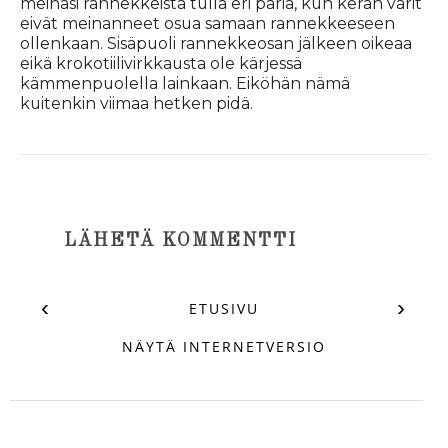
meinasi rannekkeista tulla eri paria, kun kerän värit
eivät meinanneet osua samaan rannekkeeseen
ollenkaan. Sisäpuoli rannekkeosan jälkeen oikeaa
eikä krokotiilivirkkausta ole kärjessä
kämmenpuolella lainkaan. Eiköhän nämä
kuitenkin viimaa hetken pidä.
LÄHETÄ KOMMENTTI
‹
›
ETUSIVU
NÄYTÄ INTERNETVERSIO